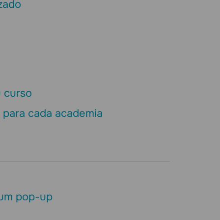
zado
 curso
o para cada academia
 um pop-up