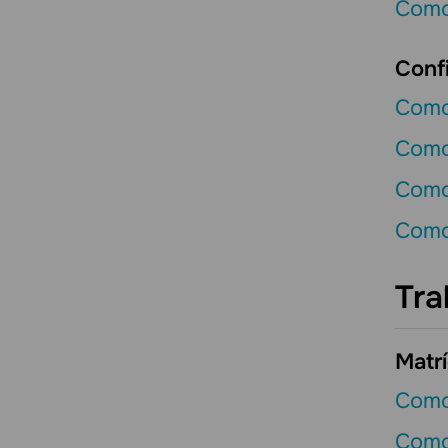
Como 
Conf
Como 
Como
Como
Como 
Tra
Matrí
Como
Como