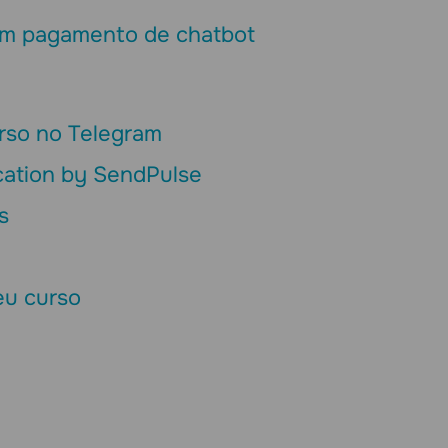
um pagamento de chatbot
urso no Telegram
cation by SendPulse
s
eu curso