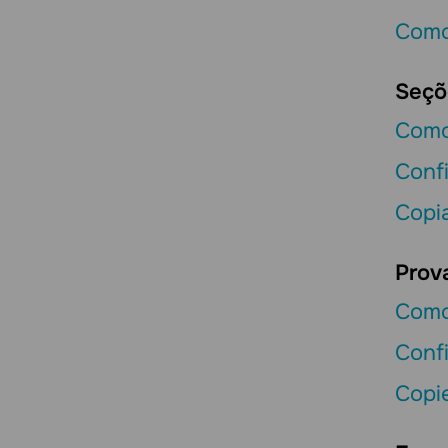
Como 
Seçõ
Como
Conf
Copi
Prov
Como
Conf
Copi