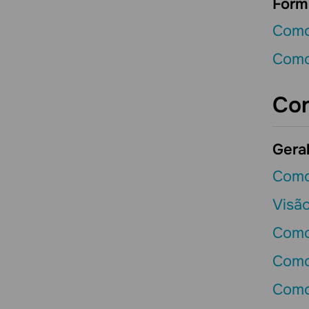
Form
Como
Como 
Con
Gera
Como
Visão
Como
Como
Como 