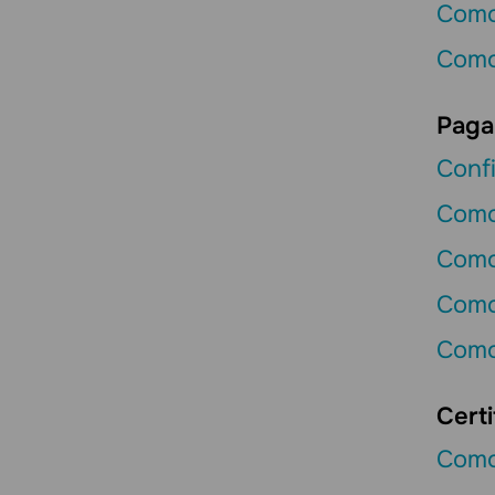
Como
Como
Paga
Confi
Como
Como
Como
Como
Certi
Como 