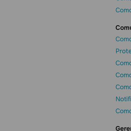
Como
Comu
Como 
Prote
Como 
Como
Como
Notif
Como
Gere