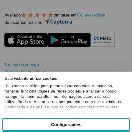
Avaliado
om base em
763 avaliações
de usuários reais no
Termos de serviço
Política de privacidade
Segurança e privacidade da SendPulse
Este website utiliza cookies
Declaração de Cookie
Utilizamos cookies para personalizar conteúdo e anúncios,
fornecer funcionalidades de redes sociais e analisar o nosso
Acordo de processamento de dados
tráfego. Também partilhamos informações acerca da sua
Copyright© 2015 - 2026. SendPulse. Todos os direitos
utilização do site com os nossos parceiros de redes sociais, de
reservados
publicidade e de análise, que as podem combinar com outras
informações que lhes forneceu ou recolhidas por estes a partir da
sua utilização dos respetivos serviços.
Seleção
Configurações
Necessários
de