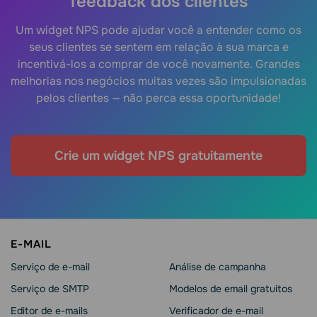
feedback dos clientes
Um widget NPS pode ajudar você a entender como os
seus clientes se sentem em relação à sua marca e
incentivá-los a comprar de você novamente. Grandes
melhorias nos negócios muitas vezes são impulsionadas
pelos clientes — não perca essa oportunidade!
Crie um widget NPS gratuitamente
E-MAIL
Serviço de e-mail
Análise de campanha
Serviço de SMTP
Modelos de email gratuitos
Editor de e-mails
Verificador de e-mail