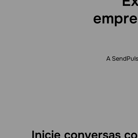
Ex
empre
A SendPulse
Inicie conversas 