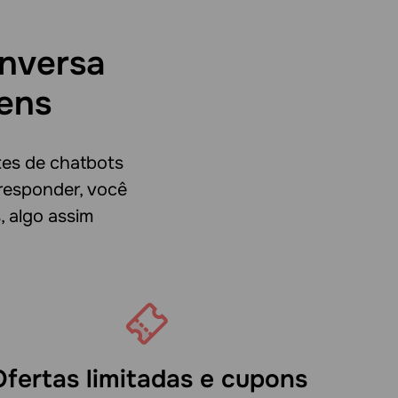
onversa
ens
es de chatbots
responder, você
 algo assim
Ofertas limitadas e cupons