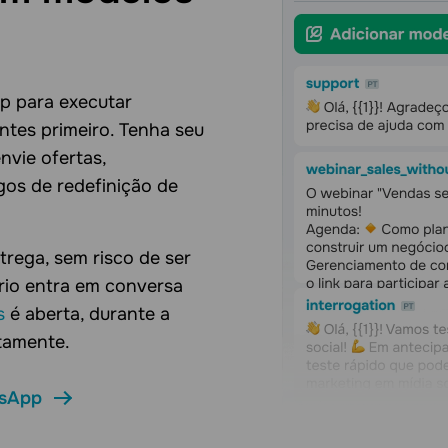
p para executar
tes primeiro. Tenha seu
vie ofertas,
gos de redefinição de
rega, sem risco de ser
io entra em conversa
s
é aberta, durante a
tamente.
tsApp