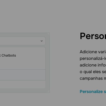
Perso
Adicione var
personalizá-
adicione inf
o qual eles s
campanhas ma
Personalize