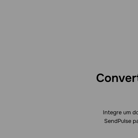
Conver
Integre um d
SendPulse pa