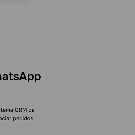
hatsApp
istema CRM da
nciar pedidos