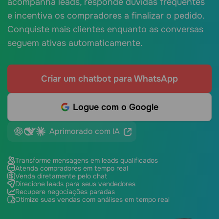
acompanha leads, responde dúvidas frequentes
e incentiva os compradores a finalizar o pedido.
Conquiste mais clientes enquanto as conversas
seguem ativas automaticamente.
Criar um chatbot para WhatsApp
Logue com o Google
Aprimorado com IA
Transforme mensagens em leads qualificados
Atenda compradores em tempo real
Venda diretamente pelo chat
Direcione leads para seus vendedores
Recupere negociações paradas
Otimize suas vendas com análises em tempo real