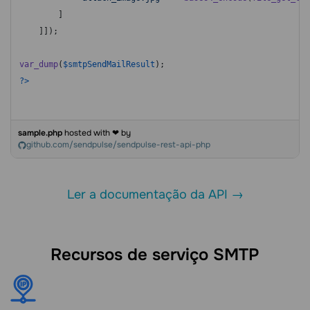
        ]

    ]]);

var_dump
(
$smtpSendMailResult
?>
sample.php
hosted with ❤ by
github.com/sendpulse/sendpulse-rest-api-php
Ler a documentação da API →
Recursos de serviço SMTP