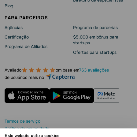
Blog
PARA PARCEIROS
Agências
Programa de parcerias
Сertificação
$5.000 em bônus para
startups
Programa de Afiliados
Ofertas para startups
Avaliado
om base em
763 avaliações
de usuários reais no
Termos de serviço
Política de privacidade
Segurança e privacidade da SendPulse
Este website utiliza cookies