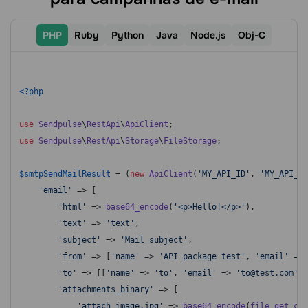
PHP
Ruby
Python
Java
Node.js
Оbj-C
<?php
use
Sendpulse
\
RestApi
\
ApiClient
use
Sendpulse
\
RestApi
\
Storage
\
FileStorage
;

$smtpSendMailResult
 = (
new
ApiClient
(
'MY_API_ID'
, 
'MY_API_SE
'email'
 => [

'html'
 => 
base64_encode
(
'<p>Hello!</p>'
),

'text'
 => 
'text'
,

'subject'
 => 
'Mail subject'
,

'from'
 => [
'name'
 => 
'API package test'
, 
'email'
 => 
'to'
 => [[
'name'
 => 
'to'
, 
'email'
 => 
'to@test.com'
]]
'attachments_binary'
 => [

'attach_image.jpg'
 => 
base64_encode
(
file_get_con