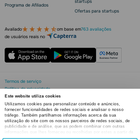
startups
Programa de Afiliados
Ofertas para startups
Avaliado
om base em
763 avaliações
de usuários reais no
Termos de serviço
Política de privacidade
Segurança e privacidade da SendPulse
Este website utiliza cookies
Declaração de Cookie
Utilizamos cookies para personalizar conteúdo e anúncios,
fornecer funcionalidades de redes sociais e analisar o nosso
Acordo de processamento de dados
tráfego. Também partilhamos informações acerca da sua
Copyright© 2015 - 2026. SendPulse. Todos os direitos
utilização do site com os nossos parceiros de redes sociais, de
reservados
publicidade e de análise, que as podem combinar com outras
informações que lhes forneceu ou recolhidas por estes a partir da
sua utilização dos respetivos serviços.
Seleção