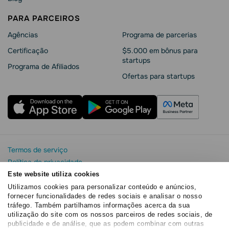
PARA PARCEIROS
Agências
Programa de parcerias
Сertificação
$5.000 em bônus para
startups
Programa de Afiliados
Ofertas para startups
Termos de serviço
Política de privacidade
Segurança e privacidade da SendPulse
Este website utiliza cookies
Declaração de Cookie
Utilizamos cookies para personalizar conteúdo e anúncios,
fornecer funcionalidades de redes sociais e analisar o nosso
Acordo de processamento de dados
tráfego. Também partilhamos informações acerca da sua
Copyright© 2015 - 2026. SendPulse. Todos os direitos
utilização do site com os nossos parceiros de redes sociais, de
reservados
publicidade e de análise, que as podem combinar com outras