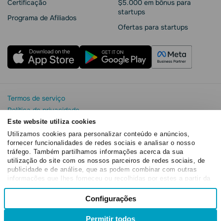
Сertificação
$5.000 em bônus para
startups
Programa de Afiliados
Ofertas para startups
Termos de serviço
Política de privacidade
Segurança e privacidade da SendPulse
Este website utiliza cookies
Declaração de Cookie
Utilizamos cookies para personalizar conteúdo e anúncios,
fornecer funcionalidades de redes sociais e analisar o nosso
Acordo de processamento de dados
tráfego. Também partilhamos informações acerca da sua
Copyright© 2015 - 2026. SendPulse. Todos os direitos
utilização do site com os nossos parceiros de redes sociais, de
reservados
publicidade e de análise, que as podem combinar com outras
informações que lhes forneceu ou recolhidas por estes a partir da
sua utilização dos respetivos serviços.
Seleção
Configurações
Necessários
de
consentimento
Permitir todos