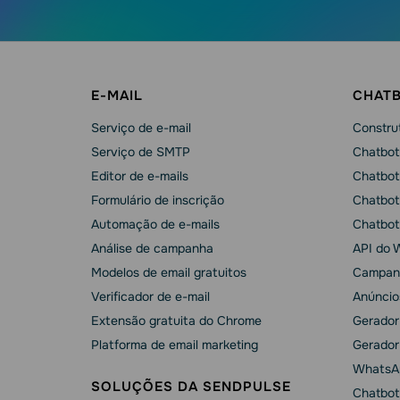
E-MAIL
CHAT
Serviço de e-mail
Construt
Serviço de SMTP
Chatbot
Editor de e-mails
Chatbot
Formulário de inscrição
Chatbot
Automação de e-mails
Chatbot
Análise de campanha
API do 
Modelos de email gratuitos
Campan
Verificador de e-mail
Anúncio
Extensão gratuita do Chrome
Gerador
Platforma de email marketing
Gerador
WhatsA
SOLUÇÕES DA SENDPULSE
Chatbot