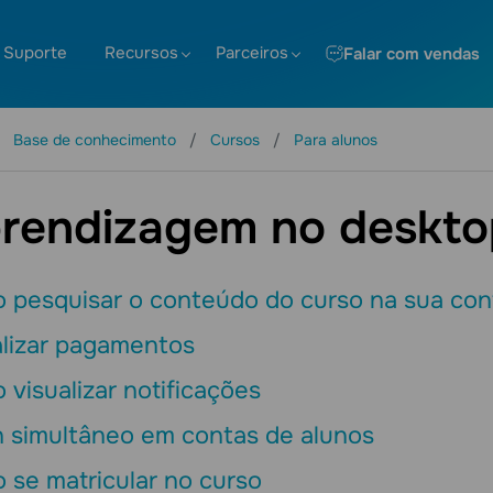
Suporte
Recursos
Parceiros
Falar com vendas
Base de conhecimento
Cursos
Para alunos
rendizagem no deskto
 pesquisar o conteúdo do curso na sua con
alizar pagamentos
visualizar notificações
n simultâneo em contas de alunos
 se matricular no curso