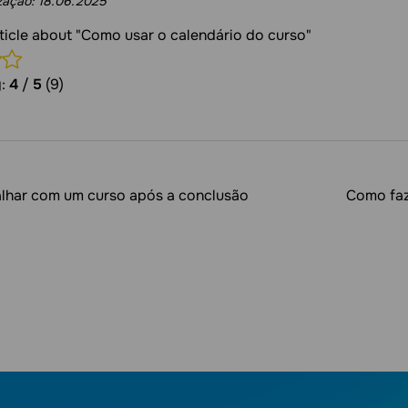
ização:
18.06.2025
rticle about "Como usar o calendário do curso"
g:
4
/
5
(9)
lhar com um curso após a conclusão
Como faz