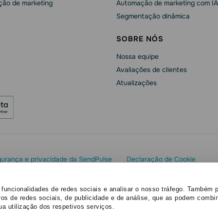
ão de marketing
Automação de marketing com IA
Segmentação dinâmica
SOBRE NÓS
Nossa equipe
Avaliações de clientes
Atualizações
urança e privacidade da SendPulse
Declaração de Cookie
os reservados
 funcionalidades de redes sociais e analisar o nosso tráfego. Também 
ros de redes sociais, de publicidade e de análise, que as podem combi
ua utilização dos respetivos serviços.