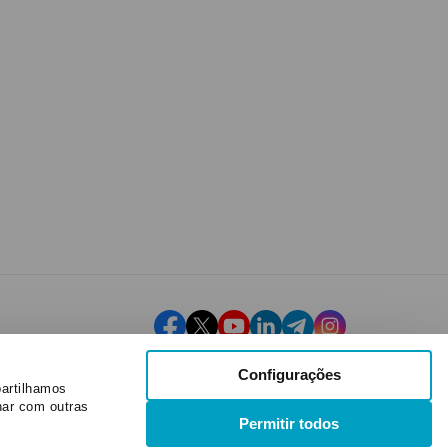
Configurações
partilhamos
nar com outras
Permitir todos