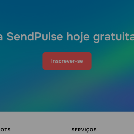
a SendPulse hoje gratui
Inscrever-se
BOTS
SERVIÇOS