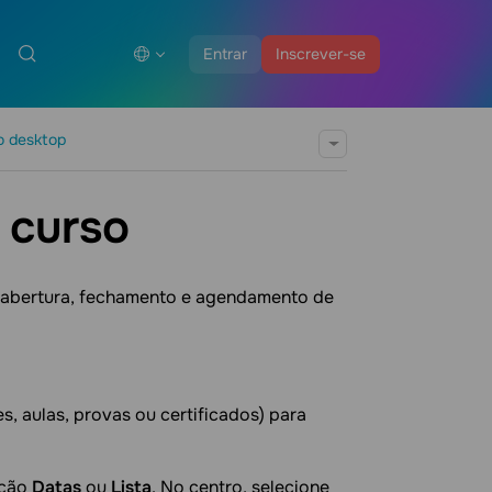
Entrar
Inscrever-se
o desktop
 curso
o abertura, fechamento e agendamento de
s, aulas, provas ou certificados) para
ação
Datas
ou
Lista
. No centro, selecione