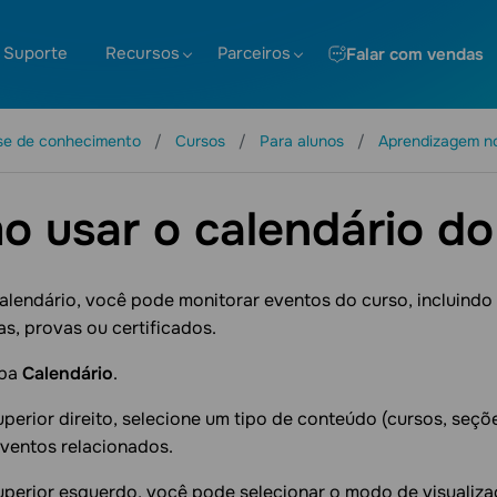
Suporte
Recursos
Parceiros
Falar com vendas
se de conhecimento
Cursos
Para alunos
Aprendizagem n
 usar o calendário do
alendário, você pode monitorar eventos do curso, incluind
as, provas ou certificados.
aba
Calendário
.
perior direito, selecione um tipo de conteúdo (cursos, seçõe
ventos relacionados.
uperior esquerdo, você pode selecionar o modo de visualiz