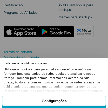
Сertificação
$5.000 em bônus para
startups
Programa de Afiliados
Ofertas para startups
Termos de serviço
Política de privacidade
Segurança e privacidade da SendPulse
Este website utiliza cookies
Declaração de Cookie
Utilizamos cookies para personalizar conteúdo e anúncios,
fornecer funcionalidades de redes sociais e analisar o nosso
Acordo de processamento de dados
tráfego. Também partilhamos informações acerca da sua
Copyright© 2015 - 2026. SendPulse. Todos os direitos
utilização do site com os nossos parceiros de redes sociais, de
reservados
publicidade e de análise, que as podem combinar com outras
informações que lhes forneceu ou recolhidas por estes a partir da
sua utilização dos respetivos serviços.
Seleção
Configurações
Necessários
de
consentimento