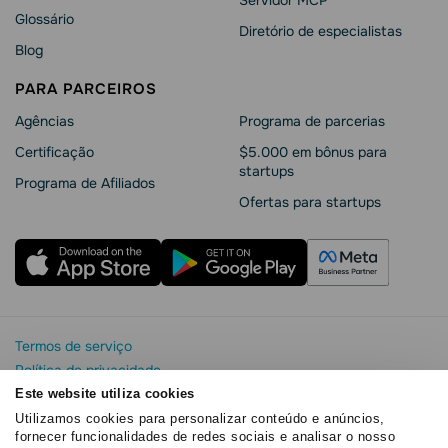
Servidor MCP
Glossário
Diretório de especialistas
Blog
PARA PARCEIROS
Agências
Programa de parcerias
Сertificação
$5.000 em bônus para
startups
Programa de Afiliados
Ofertas para startups
Termos de serviço
Política de privacidade
Segurança e privacidade da SendPulse
Este website utiliza cookies
Declaração de Cookie
Utilizamos cookies para personalizar conteúdo e anúncios,
fornecer funcionalidades de redes sociais e analisar o nosso
Acordo de processamento de dados