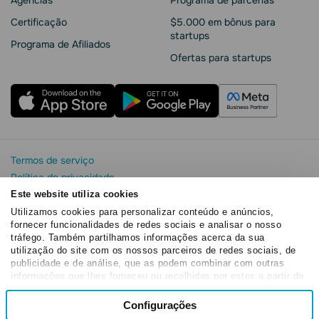
Agências
Programa de parcerias
Сertificação
$5.000 em bônus para
startups
Programa de Afiliados
Ofertas para startups
Termos de serviço
Política de privacidade
Segurança e privacidade da SendPulse
Este website utiliza cookies
Declaração de Cookie
Utilizamos cookies para personalizar conteúdo e anúncios,
fornecer funcionalidades de redes sociais e analisar o nosso
Acordo de processamento de dados
tráfego. Também partilhamos informações acerca da sua
Copyright© 2015 - 2026. SendPulse. Todos os direitos
utilização do site com os nossos parceiros de redes sociais, de
reservados
publicidade e de análise, que as podem combinar com outras
informações que lhes forneceu ou recolhidas por estes a partir da
sua utilização dos respetivos serviços.
Seleção
Configurações
Necessários
de