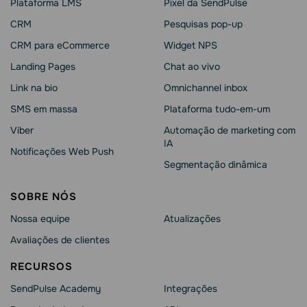
Plataforma LMS
Pixel da SendPulse
CRM
Pesquisas pop-up
CRM para eCommerce
Widget NPS
Landing Pages
Chat ao vivo
Link na bio
Omnichannel inbox
SMS em massa
Plataforma tudo-em-um
Viber
Automação de marketing com
IA
Notificações Web Push
Segmentação dinâmica
SOBRE NÓS
Nossa equipe
Atualizações
Avaliações de clientes
RECURSOS
SendPulse Academy
Integrações