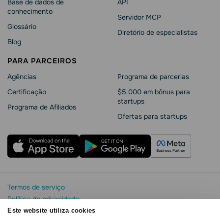
Base de dados de
API
conhecimento
Servidor MCP
Glossário
Diretório de especialistas
Blog
PARA PARCEIROS
Agências
Programa de parcerias
Сertificação
$5.000 em bônus para
startups
Programa de Afiliados
Ofertas para startups
Termos de serviço
Política de privacidade
Segurança e privacidade da SendPulse
Este website utiliza cookies