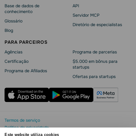
Base de dados de
API
conhecimento
Servidor MCP
Glossário
Diretório de especialistas
Blog
PARA PARCEIROS
Agências
Programa de parcerias
Сertificação
$5.000 em bônus para
startups
Programa de Afiliados
Ofertas para startups
Termos de serviço
Política de privacidade
Segurança e privacidade da SendPulse
Este website utiliza cookies