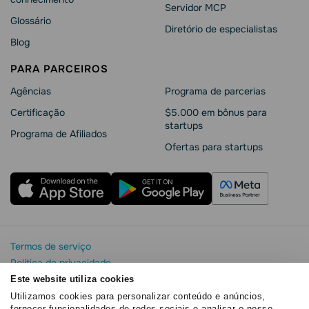
Servidor MCP
Glossário
Diretório de especialistas
Blog
PARA PARCEIROS
Agências
Programa de parcerias
Сertificação
$5.000 em bônus para
startups
Programa de Afiliados
Ofertas para startups
Termos de serviço
Política de privacidade
Segurança e privacidade da SendPulse
Este website utiliza cookies
Declaração de Cookie
Utilizamos cookies para personalizar conteúdo e anúncios,
fornecer funcionalidades de redes sociais e analisar o nosso