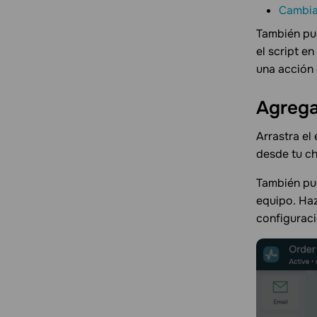
Cambiar
También pue
el script e
una acción 
Agreg
Arrastra el
desde tu ch
También pue
equipo. Haz
configuraci