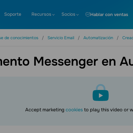
Soporte
Recursos
Socios
Hablar con ventas
se de conocimientos
Servicio Email
Automatización
Cread
mento Messenger en Au
Accept marketing
cookies
to play this video or 