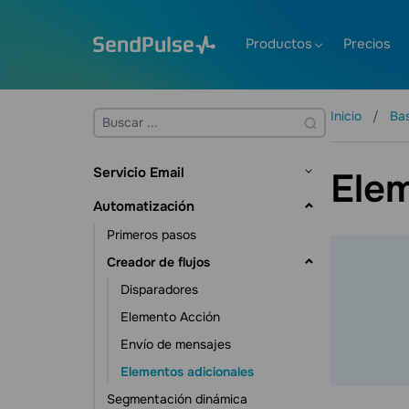
Productos
Precios
Inicio
Ba
Servicio Email
Ele
Primeros pasos
Automatización
Listas de correo y contactos
Primeros pasos
Gestión de contactos
Creación de plantillas
Creador de flujos
Gestión de datos de contacto
Envío de correos electrónicos
Disparadores
Herramientas de suscripción
Verificador de email
Elemento Acción
Estadísticas y analíticas
Envío de mensajes
Funciones adicionales
Elementos adicionales
Segmentación dinámica