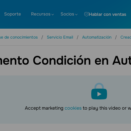
Soporte
Recursos
Socios
Hablar con ventas
se de conocimientos
Servicio Email
Automatización
Cread
mento Condición en Au
Accept marketing
cookies
to play this video or 