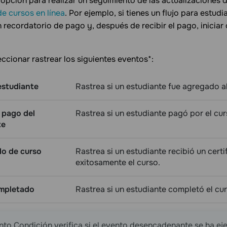
a opción para realizar un seguimiento de las actualizaciones 
e cursos en línea
. Por ejemplo, si tienes un flujo para estu
n recordatorio de pago y, después de recibir el pago, iniciar 
ccionar rastrear los siguientes eventos*:
estudiante
Rastrea si un estudiante fue agregado a
l pago del
Rastrea si un estudiante pagó por el cur
te
do de curso
Rastrea si un estudiante recibió un cer
exitosamente el curso.
mpletado
Rastrea si un estudiante completó el cur
nto Condición verifica si el evento desencadenante se ha e