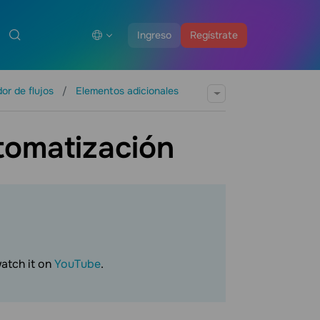
Ingreso
Regístrate
or de flujos
Elementos adicionales
tomatización
watch it on
YouTube
.