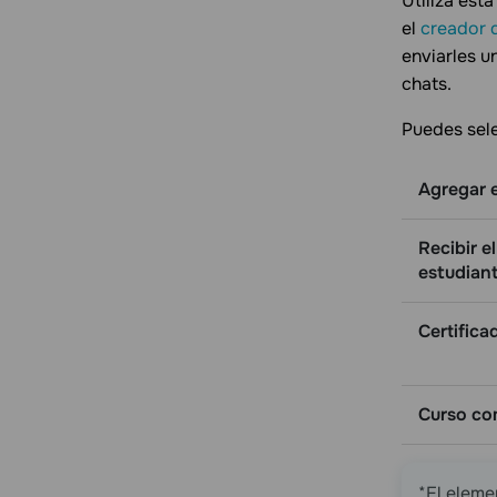
Utiliza est
el
creador d
enviarles u
chats.
Puedes sele
Agregar 
Recibir e
estudian
Certifica
Curso co
*El eleme