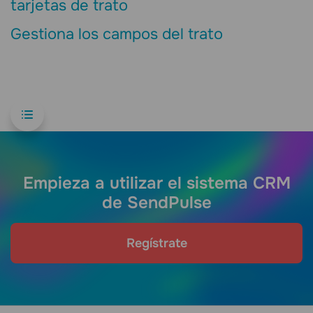
tarjetas de trato
Gestiona los campos del trato
Empieza a utilizar el sistema CRM
de SendPulse
Regístrate