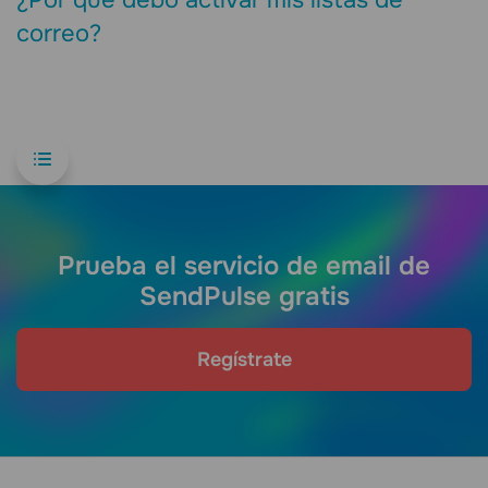
¿Por qué debo activar mis listas de
correo?
Prueba el servicio de email de
SendPulse gratis
Regístrate