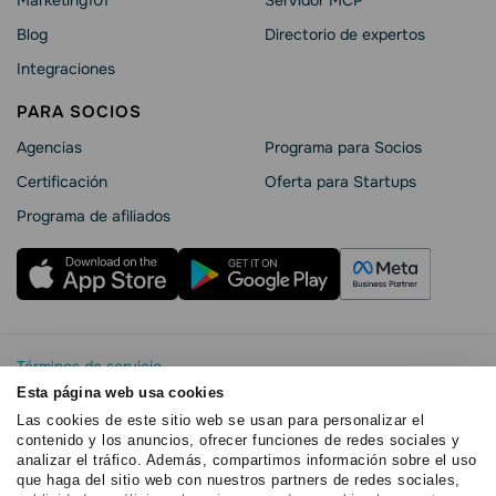
Marketing101
Servidor MCP
Blog
Directorio de expertos
Integraciones
PARA SOCIOS
Agencias
Programa para Socios
Certificación
Oferta para Startups
Programa de afiliados
Términos de servicio
Política de privacidad
Esta página web usa cookies
SendPulse Seguridad La
Las cookies de este sitio web se usan para personalizar el
contenido y los anuncios, ofrecer funciones de redes sociales y
Declaración de cookies
analizar el tráfico. Además, compartimos información sobre el uso
Copyright © 2015 - 2026. SendPulse.Todos los derechos
que haga del sitio web con nuestros partners de redes sociales,