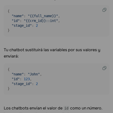
{

"name"
: 
"{{full_name}}"
,

"id"
: 
"{{crm_id}}::int"
,

"stage_id"
: 
2
}
Tu chatbot sustituirá las variables por sus valores y
enviará:
{

"name"
: 
"John"
,

"id"
: 
123
,

"stage_id"
: 
2
}
Los chatbots envían el valor de
como un número.
id