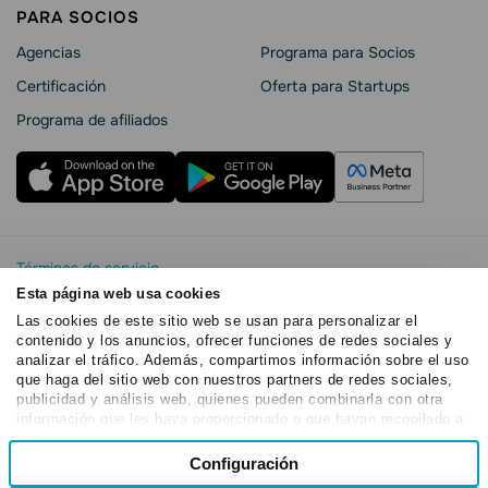
PARA SOCIOS
Agencias
Programa para Socios
Certificación
Oferta para Startups
Programa de afiliados
Términos de servicio
Política de privacidad
Esta página web usa cookies
SendPulse Seguridad La
Las cookies de este sitio web se usan para personalizar el
contenido y los anuncios, ofrecer funciones de redes sociales y
Declaración de cookies
analizar el tráfico. Además, compartimos información sobre el uso
Copyright © 2015 - 2026. SendPulse.Todos los derechos
que haga del sitio web con nuestros partners de redes sociales,
reservados
publicidad y análisis web, quienes pueden combinarla con otra
información que les haya proporcionado o que hayan recopilado a
partir del uso que haya hecho de sus servicios.
Selección
Configuración
Necesarias
de