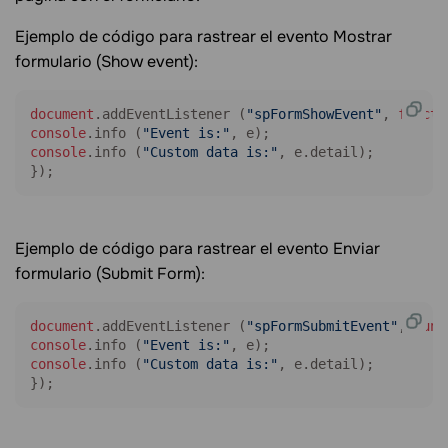
Ejemplo de código para rastrear el evento Mostrar
formulario (Show event):
document
.
addEventListener
 (
"spFormShowEvent"
, 
functi
console
.
info
 (
"Event is:"
console
.
info
 (
"Custom data is:"
, e.
detail
);

});
Ejemplo de código para rastrear el evento Enviar
formulario (Submit Form):
document
.
addEventListener
 (
"spFormSubmitEvent"
, 
func
console
.
info
 (
"Event is:"
console
.
info
 (
"Custom data is:"
, e.
detail
);

});