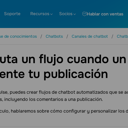
Soporte
Recursos
Socios
Hablar con ventas
se de conocimientos
Chatbots
Canales de chatbot
Chatb
uta un flujo cuando un
nte tu publicación
se, puedes crear flujos de chatbot automatizados que se a
s, incluyendo los comentarios a una publicación.
ículo, hablaremos sobre cómo configurar y personalizar los 