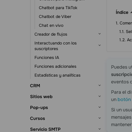
Automatización basada en eventos
Chatbot para TikTok
Índice
Chatbot de Viber
Coment
Chat en vivo
Sel
Creador de flujos
Ac
Interactuando con los
Disparadores de flujo
suscriptores
Elementos del Mensaje
Funciones IA
Suscriptores y sus datos
Elemento Acción
Funciones adicionales
Herramientas de suscripción
Puedes ut
Otros elementos
suscripci
Estadísticas y analíticas
Chats con suscriptores
eventos 
CRM
Para el d
Primeros pasos
Sitios web
un
botón
Configuración del sistema CRM
Tratos
Primeros pasos
Pop-ups
Si un usu
Fuentes de leads
Gestión de tratos
Contactos y empresas
Creador de Sitios
mensajes 
Primeros pasos
Cursos
Visualización de tratos
Contactos
Tareas
Estructura del sitio web
Creador de páginas de link en bio
mantener 
Creador de pop-ups
Primeros pasos
Servicio SMTP
Configuración de canalizaciones
Empresas
Gestión de tareas
eCommerce