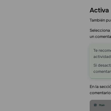
Activa
También pue
Selecciona
un comenta
Te recome
actividad
Si desact
comentar
En la secc
comentarios