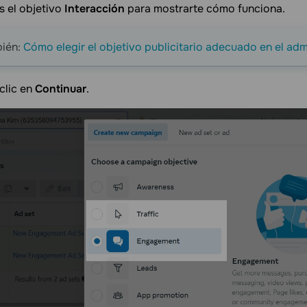
s el objetivo
Interacción
para mostrarte cómo funciona.
bién:
Cómo elegir el objetivo publicitario adecuado en el ad
clic en
Continuar
.