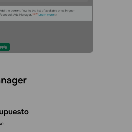
nager
upuesto
se.