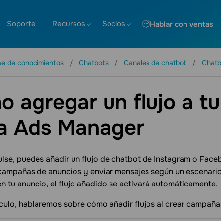
Soporte
Recursos
Socios
Hablar con ventas
se de conocimientos
Chatbots
Canales de chatbot
Chatb
 agregar un flujo a t
a Ads Manager
lse, puedes añadir un flujo de chatbot de Instagram o Fac
campañas de anuncios y enviar mensajes según un escenario
en tu anuncio, el flujo añadido se activará automáticamente.
ículo, hablaremos sobre cómo añadir flujos al crear campañas