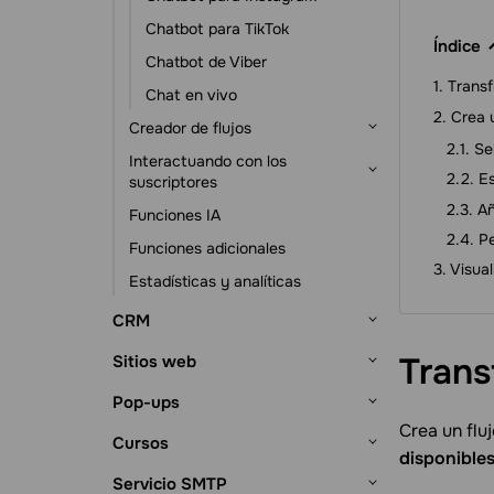
Automatización basada en eventos
Chatbot para TikTok
Índice
Chatbot de Viber
Transf
Chat en vivo
Crea 
Creador de flujos
Se
Interactuando con los
Disparadores de flujo
Es
suscriptores
Elementos del Mensaje
Añ
Funciones IA
Suscriptores y sus datos
Elemento Acción
Pe
Funciones adicionales
Herramientas de suscripción
Otros elementos
Visual
Estadísticas y analíticas
Chats con suscriptores
CRM
Primeros pasos
Trans
Sitios web
Configuración del sistema CRM
Tratos
Primeros pasos
Pop-ups
Fuentes de leads
Gestión de tratos
Contactos y empresas
Crea un flu
Creador de Sitios
Primeros pasos
Cursos
Visualización de tratos
Contactos
Tareas
disponible
Estructura del sitio web
Creador de páginas de link en bio
Creador de pop-ups
Primeros pasos
Servicio SMTP
Configuración de canalizaciones
Empresas
Gestión de tareas
eCommerce