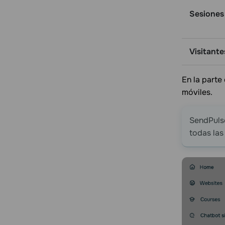
Sesiones
Visitante
En la parte
móviles.
SendPulse
todas las