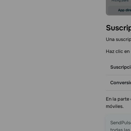
Suscri
Una suscrip
Haz clic en
Suscripc
Conversi
En la parte
móviles.
SendPulse
todas las