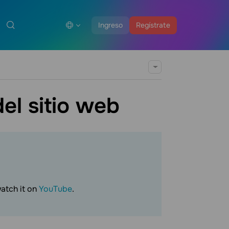
Ingreso
Regístrate
el sitio web
watch it on
YouTube
.