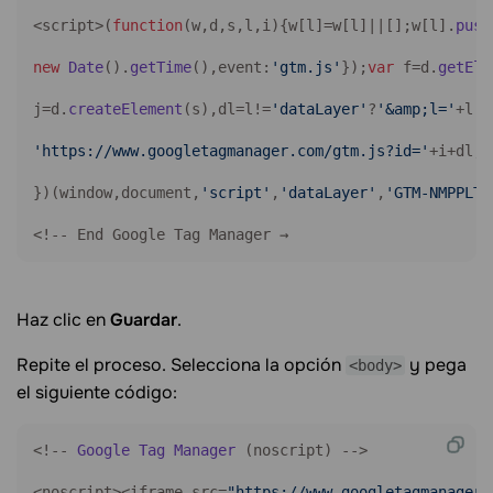
<script>(
function
(
w,d,s,l,i
)
{w[l]=w[l]||[];w[l].
push
new
Date
().
getTime
(),event:
'gtm.js'
});
var
 f=d.
getEle
j=d.
createElement
(s),dl=l!=
'dataLayer'
?
'&amp;l='
+l:
'
'https://www.googletagmanager.com/gtm.js?id='
+i+dl;f
})(window,document,
'script'
,
'dataLayer'
,
'GTM-NMPPLTT
<!-- End Google Tag Manager →
Haz clic en
Guardar
.
Repite el proceso. Selecciona la opción
y pega
<body>
el siguiente código:
<!-- 
Google
Tag
Manager
 (noscript) -->

<noscript><iframe src=
"https://www.googletagmanager.