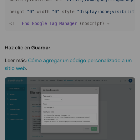
height=
"0"
 width=
"0"
 style=
"display:none;visibility:
<!-- 
End
Google
Tag
Manager
 (noscript) →
Haz clic en
Guardar
.
Leer más:
Cómo agregar un código personalizado a un
sitio web
.