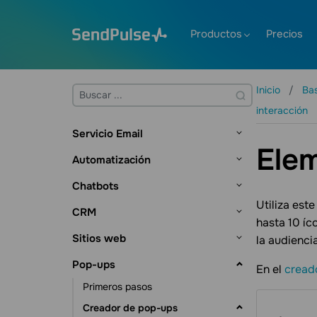
Productos
Precios
Inicio
Ba
interacción
Servicio Email
Ele
Primeros pasos
Automatización
Listas de correo y contactos
Primeros pasos
Chatbots
Gestión de contactos
Creación de plantillas
Creador de flujos
Utiliza est
Primeros pasos
CRM
Gestión de datos de contacto
Envío de correos electrónicos
hasta 10 íc
Disparadores
Segmentación dinámica
Canales de chatbot
Primeros pasos
Sitios web
la audienci
Herramientas de suscripción
Verificador de email
Elemento Acción
Escenarios de Automatización
Chatbot para Facebook
Creador de flujos
Configuración del sistema CRM
Tratos
Primeros pasos
Estadísticas y analíticas
Pop-ups
Envío de mensajes
Automatizaciones de CRM
Eventos
En el
cread
Chatbot para Telegram
Disparadores de flujo
Interactuando con los
Fuentes de leads
Gestión de tratos
Contactos y empresas
Creador de Sitios
Funciones adicionales
suscriptores
Primeros pasos
Elementos adicionales
Automatización de cursos
Funciones Adicionales
Chatbot para WhatsApp
Elementos del Mensaje
Visualización de tratos
Contactos
Tareas
Estructura del sitio web
Creador de páginas de link en bio
Suscriptores y sus datos
Funciones IA
Creador de pop-ups
Automatización de campañas
Estadísticas y analíticas
Chatbot para Instagram
Elemento Acción