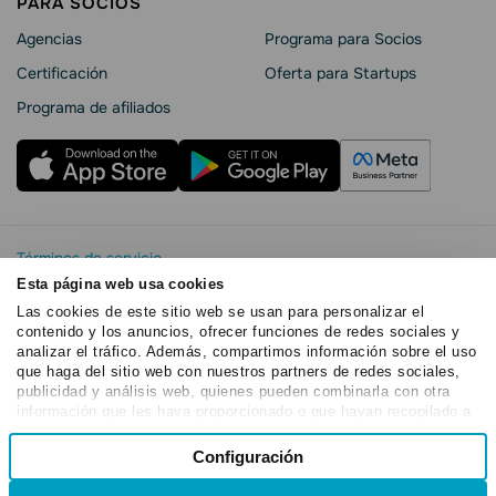
PARA SOCIOS
Agencias
Programa para Socios
Certificación
Oferta para Startups
Programa de afiliados
Términos de servicio
Política de privacidad
Esta página web usa cookies
SendPulse Seguridad La
Las cookies de este sitio web se usan para personalizar el
contenido y los anuncios, ofrecer funciones de redes sociales y
Declaración de cookies
analizar el tráfico. Además, compartimos información sobre el uso
Copyright © 2015 - 2026. SendPulse.Todos los derechos
que haga del sitio web con nuestros partners de redes sociales,
reservados
publicidad y análisis web, quienes pueden combinarla con otra
información que les haya proporcionado o que hayan recopilado a
partir del uso que haya hecho de sus servicios.
Selección
Configuración
Necesarias
de
consentimiento