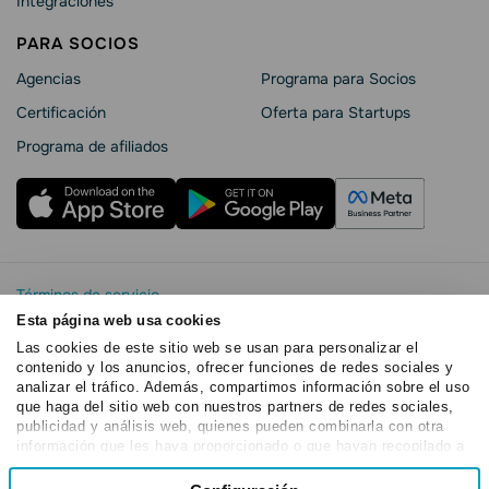
Integraciones
PARA SOCIOS
Agencias
Programa para Socios
Certificación
Oferta para Startups
Programa de afiliados
Términos de servicio
Política de privacidad
Esta página web usa cookies
SendPulse Seguridad La
Las cookies de este sitio web se usan para personalizar el
contenido y los anuncios, ofrecer funciones de redes sociales y
Declaración de cookies
analizar el tráfico. Además, compartimos información sobre el uso
Copyright © 2015 - 2026. SendPulse.Todos los derechos
que haga del sitio web con nuestros partners de redes sociales,
reservados
publicidad y análisis web, quienes pueden combinarla con otra
información que les haya proporcionado o que hayan recopilado a
partir del uso que haya hecho de sus servicios.
Selección