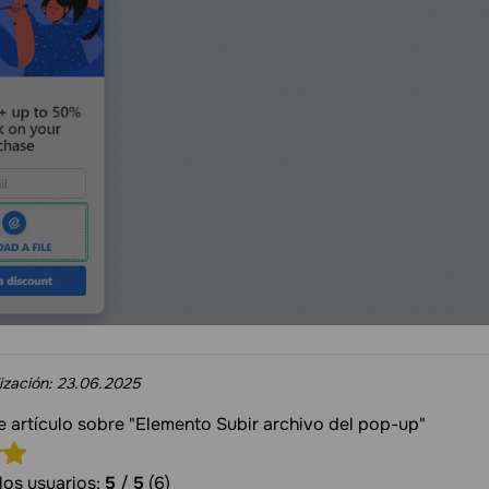
ización:
23.06.2025
te artículo sobre "Elemento Subir archivo del pop-up"
los usuarios:
5
/
5
(6)