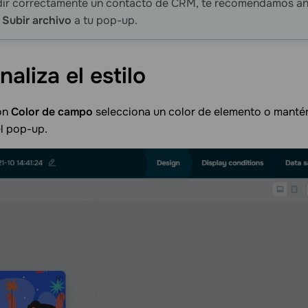
dir correctamente un contacto de CRM, te recomendamos a
n
Subir archivo
a tu pop-up.
naliza el
estilo
ión
Color de campo
selecciona un color de elemento o mantén
el pop-up.