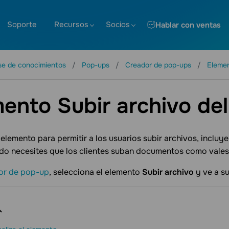
Soporte
Recursos
Socios
Hablar con ventas
se de conocimientos
Pop-ups
Creador de pop-ups
Eleme
ento Subir archivo de
e elemento para permitir a los usuarios subir archivos, incl
ndo necesites que los clientes suban documentos como vale
or de pop-up
, selecciona el elemento
Subir archivo
y ve a su