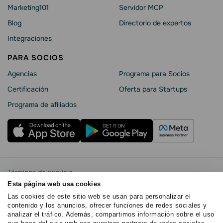
Marketing101
Servidor MCP
Blog
Directorio de expertos
Integraciones
PARA SOCIOS
Agencias
Programa para Socios
Certificación
Oferta para Startups
Programa de afiliados
Términos de servicio
Política de privacidad
Esta página web usa cookies
SendPulse Seguridad La
Las cookies de este sitio web se usan para personalizar el
contenido y los anuncios, ofrecer funciones de redes sociales y
Declaración de cookies
analizar el tráfico. Además, compartimos información sobre el uso
Copyright © 2015 - 2026. SendPulse.Todos los derechos