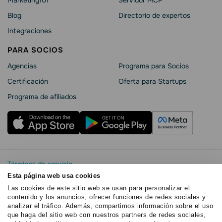
Marketing101
Servidor MCP
Blog
Directorio de expertos
Integraciones
PARA SOCIOS
Agencias
Programa para Socios
Certificación
Oferta para Startups
Programa de afiliados
Términos de servicio
Política de privacidad
Esta página web usa cookies
SendPulse Seguridad La
Las cookies de este sitio web se usan para personalizar el
contenido y los anuncios, ofrecer funciones de redes sociales y
Declaración de cookies
analizar el tráfico. Además, compartimos información sobre el uso
Copyright © 2015 - 2026. SendPulse.Todos los derechos
que haga del sitio web con nuestros partners de redes sociales,