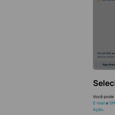
Selec
Você pode a
E-mail
e
S
Ação
.