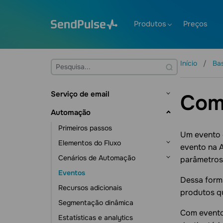
Produtos
Preços
Início
Ba
Serviço de email
Como
Princípios da SendPulse
Automação
Listas de endereçamento e
Primeiros passos
contatos
Um evento 
Elementos do Fluxo
evento na 
Gerenciamento de contatos
Criação de modelos
Cenários de Automação
Gatilhos
parâmetros
Gerenciamento de dados dos
Envio de emails
Eventos
Elemento Ação
Automações de CRM
contatos
Estatísticas e análise
Dessa forma
Recursos adicionais
Envie mensagens
Automações de Cursos
Ferramentas de assinatura
produtos q
Verificador de E-mail
Segmentação dinâmica
Recursos adicionais
Automações de campanhas
Recursos adicionais
Com evento
Estatísticas e analytics
Automações acionadas por