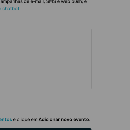
ampanhas de e-mail, SMS e web push; e
e chatbot
.
entos
e clique em
Adicionar novo evento
.