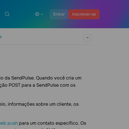
Entrar
Inscrever-se
s
do da SendPulse. Quando você cria um
ição POST para a SendPulse com os
lo, informações sobre um cliente, os
eb push
para um contato específico. Os