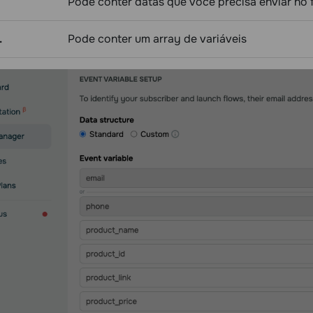
Pode conter datas que você precisa enviar no
.
Pode conter um array de variáveis