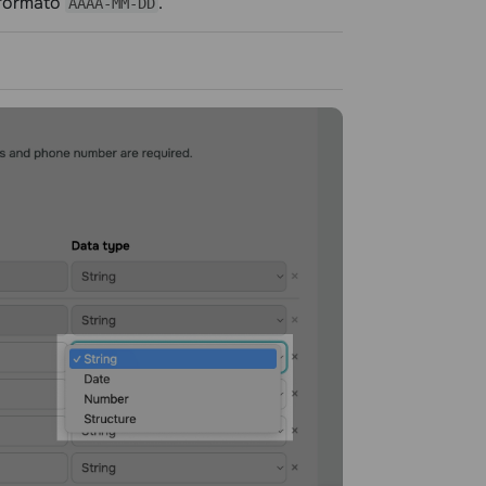
 formato
.
AAAA-MM-DD