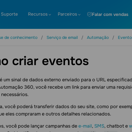
Suporte
Recursos
Parceiros
Falar com vendas
se de conhecimento
Serviço de email
Automação
Evento
 criar eventos
é um sinal de dados externo enviado para o URL especifica
Automação 360, você recebe um link para enviar uma requis
 necessários.
, você poderá transferir dados do seu site, como por exemp
ue eles compraram e outros detalhes relacionados.
s, você pode lançar campanhas de
e-mail
,
SMS
, chatbot e
w