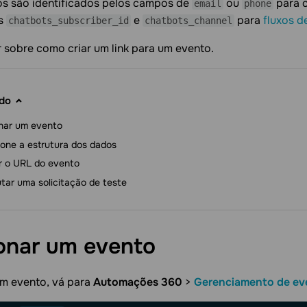
os são identificados pelos campos de
ou
para c
email
phone
s
e
para
fluxos d
сhatbots_subscriber_id
сhatbots_channel
 sobre como criar um link para um evento.
do
nar um evento
ione a estrutura dos dados
r o URL do evento
tar uma solicitação de teste
ionar um
evento
um evento, vá para
Automações 360
>
Gerenciamento de ev