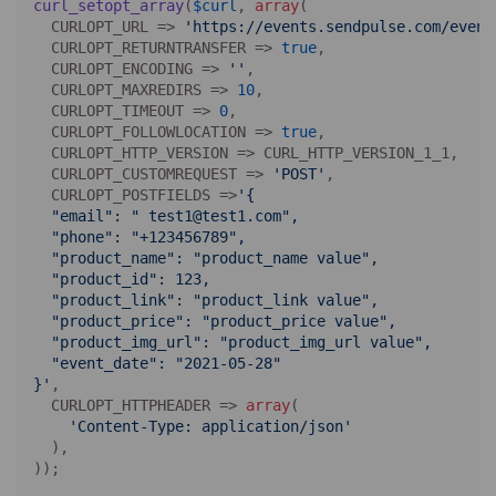
curl_setopt_array
(
$curl
, 
array
(

  CURLOPT_URL => 
'https://events.sendpulse.com/event
  CURLOPT_RETURNTRANSFER => 
true
,

  CURLOPT_ENCODING => 
''
,

  CURLOPT_MAXREDIRS => 
10
,

  CURLOPT_TIMEOUT => 
0
,

  CURLOPT_FOLLOWLOCATION => 
true
,

  CURLOPT_HTTP_VERSION => CURL_HTTP_VERSION_1_1,

  CURLOPT_CUSTOMREQUEST => 
'POST'
,

  CURLOPT_POSTFIELDS =>
'{

  "email": " test1@test1.com",

  "phone": "+123456789",

  "product_name": "product_name value",

  "product_id": 123,

  "product_link": "product_link value",

  "product_price": "product_price value",

  "product_img_url": "product_img_url value",

  "event_date": "2021-05-28"

}'
,

  CURLOPT_HTTPHEADER => 
array
(

'Content-Type: application/json'
  ),

));
