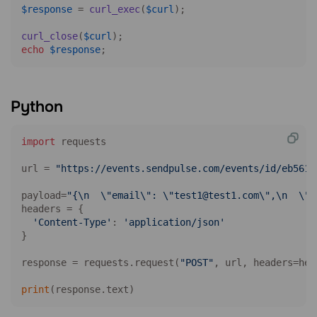
$response
 = 
curl_exec
(
$curl
);

curl_close
(
$curl
echo
$response
;
Python
import
 requests

url = 
"https://events.sendpulse.com/events/id/eb561b
payload=
"{\n  \"email\": \"test1@test1.com\",\n  \"p
headers = {

'Content-Type'
: 
'application/json'
}

response = requests.request(
"POST"
, url, headers=hea
print