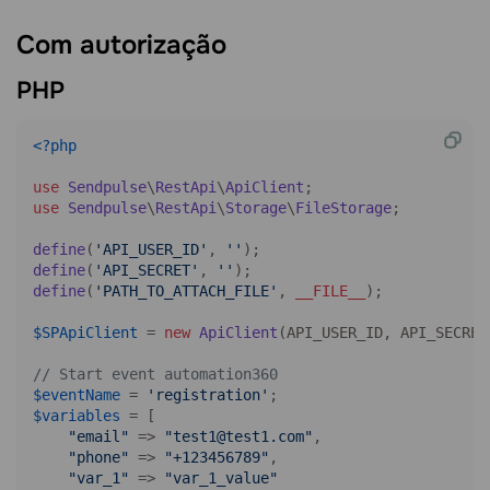
Com
autorização
PHP
<?php
use
Sendpulse
\
RestApi
\
ApiClient
use
Sendpulse
\
RestApi
\
Storage
\
FileStorage
;

define
(
'API_USER_ID'
, 
''
define
(
'API_SECRET'
, 
''
define
(
'PATH_TO_ATTACH_FILE'
, 
__FILE__
);

$SPApiClient
 = 
new
ApiClient
(API_USER_ID, API_SECRET
// Start event automation360
$eventName
 = 
'registration'
$variables
 = [

"email"
 => 
"test1@test1.com"
,

"phone"
 => 
"+123456789"
,

"var_1"
 => 
"var_1_value"