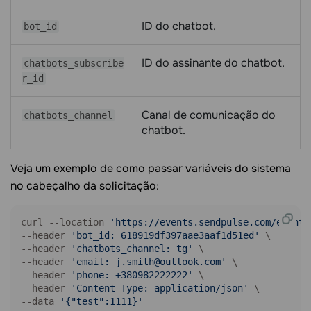
ID do chatbot.
bot_id
ID do assinante do chatbot.
chatbots_subscribe
r_id
Canal de comunicação do
chatbots_channel
chatbot.
Veja um exemplo de como passar variáveis do sistema
no cabeçalho da solicitação:
curl --location 
'https://events.sendpulse.com/events
--header 
'bot_id: 618919df397aae3aaf1d51ed'
 \

--header 
'chatbots_channel: tg'
 \

--header 
'email: j.smith@outlook.com'
 \

--header 
'phone: +380982222222'
 \

--header 
'Content-Type: application/json'
 \

--data 
'{"test":1111}'