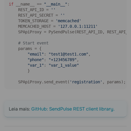
if
 __name__ == 
"__main__"
:

    REST_API_ID = 
''
    REST_API_SECRET = 
''
    TOKEN_STORAGE = 
'memcached'
    MEMCACHED_HOST = 
'127.0.0.1:11211'
    SPApiProxy = PySendPulse(REST_API_ID, REST_API_S
# Start event
    params = {

"email"
: 
"test1@test1.com"
,

"phone"
: 
"+123456789"
,

"var_1"
: 
"var_1_value"
        }

    SPApiProxy.send_event(
'registration'
, params);
Leia mais:
GitHub: SendPulse REST client library.