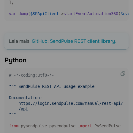
];

var_dump
(
$SPApiClient
->
startEventAutomation360
(
$even
Leia mais:
GitHub: SendPulse REST client library.
Python
# -*-coding:utf8-*-
""" SendPulse REST API usage example

Documentation:

    https://login.sendpulse.com/manual/rest-api/

    /api

"""
from
 pysendpulse.pysendpulse 
import
 PySendPulse
