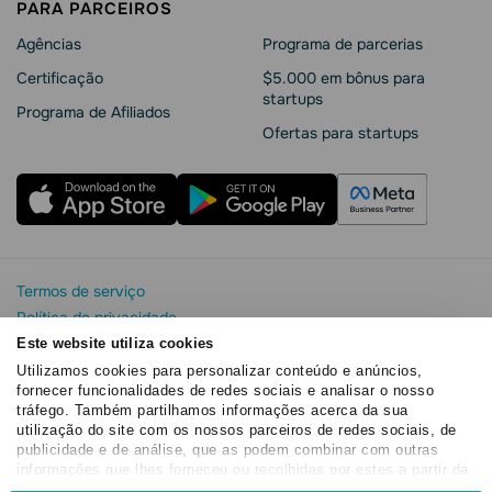
PARA PARCEIROS
Agências
Programa de parcerias
Сertificação
$5.000 em bônus para
startups
Programa de Afiliados
Ofertas para startups
Termos de serviço
Política de privacidade
Segurança e privacidade da SendPulse
Este website utiliza cookies
Declaração de Cookie
Utilizamos cookies para personalizar conteúdo e anúncios,
fornecer funcionalidades de redes sociais e analisar o nosso
Acordo de processamento de dados
tráfego. Também partilhamos informações acerca da sua
Copyright© 2015 - 2026. SendPulse. Todos os direitos
utilização do site com os nossos parceiros de redes sociais, de
reservados
publicidade e de análise, que as podem combinar com outras
informações que lhes forneceu ou recolhidas por estes a partir da
sua utilização dos respetivos serviços.