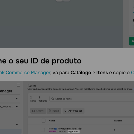
ne o seu ID de
produto
ok Commerce Manager
, vá para
Catálogo
>
Itens
e copie o
C