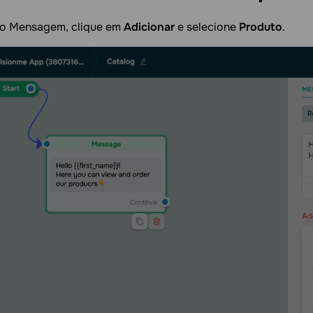
o Mensagem, clique em
Adicionar
e selecione
Produto
.