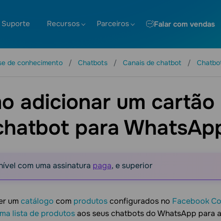
Suporte
Recursos
Parceiros
Falar com vendas
se de conhecimento
Chatbots
Canais de chatbot
Chatbo
o adicionar um cartão
chatbot para WhatsAp
nível com uma assinatura
paga
, e superior
ver um
catálogo
com
produtos
configurados no
Facebook Co
ma lista de produtos
aos seus chatbots do WhatsApp para at