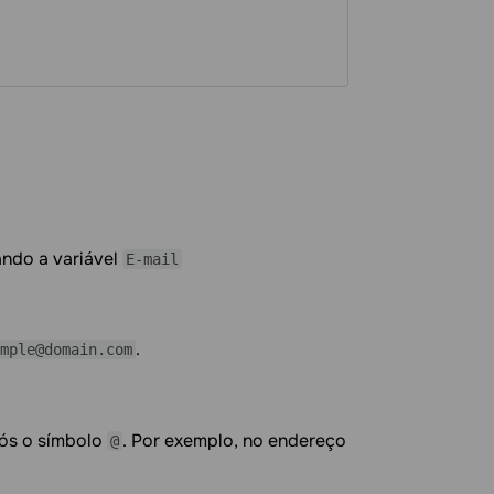
ando a variável
E-mail
.
mple@domain.com
pós o símbolo
. Por exemplo, no endereço
@