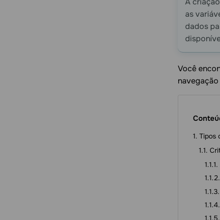
A criação
as variáv
dados par
disponíve
Você encont
navegação 
Conteú
Tipos
Cri