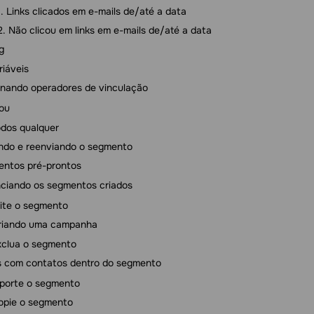
Links clicados em e-mails de/até a data
Não clicou em links em e-mails de/até a data
g
riáveis
onando operadores de vinculação
ou
dos qualquer
ndo e reenviando o segmento
ntos pré-prontos
ciando os segmentos criados
ite o segmento
riando uma campanha
xclua o segmento
 com contatos dentro do segmento
porte o segmento
opie o segmento