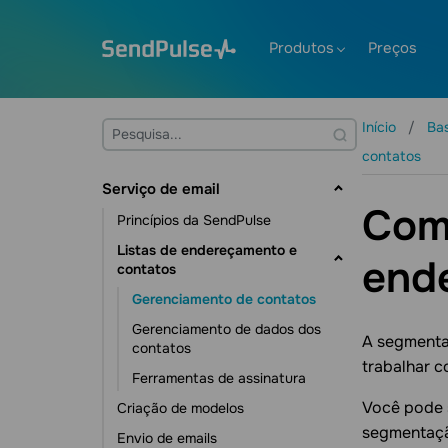
Produtos
Preços
Início
Ba
contatos
Serviço de email
Como
Princípios da SendPulse
Listas de endereçamento e
end
contatos
Gerenciamento de contatos
Gerenciamento de dados dos
A segmentaç
contatos
trabalhar c
Ferramentas de assinatura
Você pode s
Criação de modelos
segmentaçã
Envio de emails