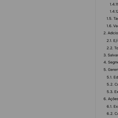
Ta
Va
Adici
E/
To
Salva
Segme
Geren
Ed
C
E
Ações
Ex
C