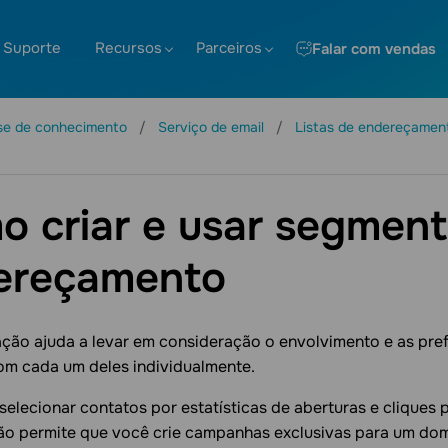
Suporte
Recursos
Parceiros
Falar com vendas
se de conhecimento
Serviço de email
Listas de endereçamen
 criar e usar segmento
ereçamento
ão ajuda a levar em consideração o envolvimento e as pref
om cada um deles individualmente.
elecionar contatos por estatísticas de aberturas e cliques 
o permite que você crie campanhas exclusivas para um dom