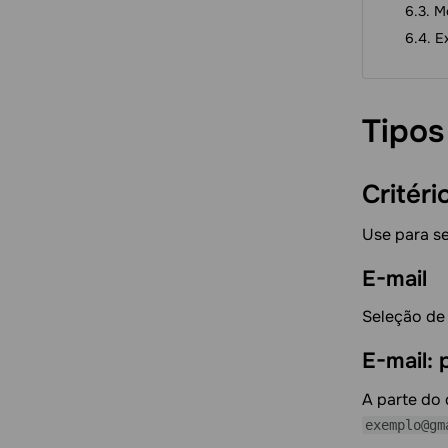
M
E
Tipo
Critér
Use para se
E-mail
Seleção d
E-mail: 
A parte do
exemplo@gm