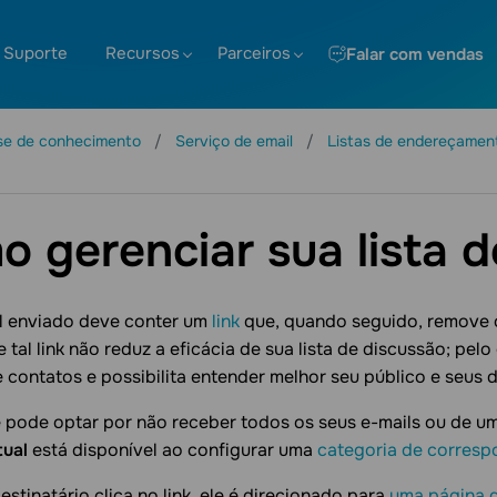
Suporte
Recursos
Parceiros
Falar com vendas
se de conhecimento
Serviço de email
Listas de endereçamen
 gerenciar sua lista d
l enviado deve conter um
link
que, quando seguido, remove o
 tal link não reduz a eficácia de sua lista de discussão; pelo
 contatos e possibilita entender melhor seu público e seus d
 pode optar por não receber todos os seus e-mails ou de u
tual
está disponível ao configurar uma
categoria de corresp
stinatário clica no link, ele é direcionado para
uma página d