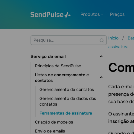
Produtos
Preços
Início
Ba
assinatura
Serviço de email
Como
Princípios da SendPulse
Listas de endereçamento e
contatos
Cada e-mai
Gerenciamento de contatos
presença de
Gerenciamento de dados dos
sua base de
contatos
Ferramentas de assinatura
O assinante
inscrição a
Criação de modelos
Envio de emails
Quando o de