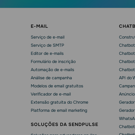
E-MAIL
CHAT
Serviço de e-mail
Construt
Serviço de SMTP
Chatbot
Editor de e-mails
Chatbot
Formulário de inscrição
Chatbot
Automação de e-mails
Chatbot
Análise de campanha
API do 
Modelos de email gratuitos
Campan
Verificador de e-mail
Anúncio
Extensão gratuita do Chrome
Gerador
Platforma de email marketing
Gerador
WhatsA
SOLUÇÕES DA SENDPULSE
Chatbot
Chatbot