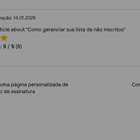
ização:
14.01.2025
rticle about "Como gerenciar sua lista de não inscritos"
g:
5
/
5
(8)
 uma página personalizada de
Com
o de assinatura