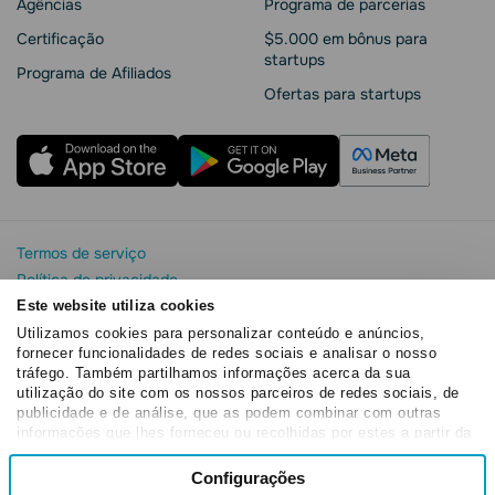
Agências
Programa de parcerias
Сertificação
$5.000 em bônus para
startups
Programa de Afiliados
Ofertas para startups
Termos de serviço
Política de privacidade
Segurança e privacidade da SendPulse
Este website utiliza cookies
Declaração de Cookie
Utilizamos cookies para personalizar conteúdo e anúncios,
fornecer funcionalidades de redes sociais e analisar o nosso
Acordo de processamento de dados
tráfego. Também partilhamos informações acerca da sua
Copyright© 2015 - 2026. SendPulse. Todos os direitos
utilização do site com os nossos parceiros de redes sociais, de
reservados
publicidade e de análise, que as podem combinar com outras
informações que lhes forneceu ou recolhidas por estes a partir da
sua utilização dos respetivos serviços.
Seleção
Configurações
Necessários
de