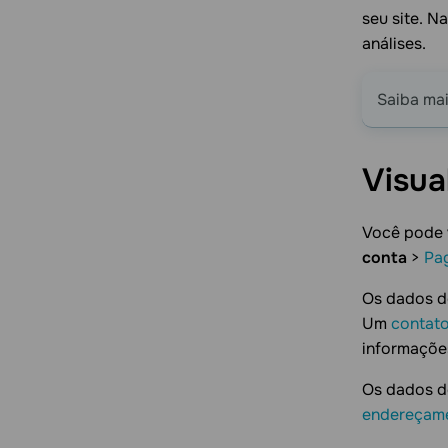
seu site. N
análises.
Saiba ma
Visua
Você pode 
conta
>
Pa
Os dados d
Um
contat
informaçõe
Os dados d
endereçam