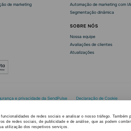
ão de marketing
Automação de marketing com IA
Segmentação dinâmica
SOBRE NÓS
Nossa equipe
Avaliações de clientes
Atualizações
urança e privacidade da SendPulse
Declaração de Cookie
os reservados
 funcionalidades de redes sociais e analisar o nosso tráfego. Também 
ros de redes sociais, de publicidade e de análise, que as podem combi
ua utilização dos respetivos serviços.