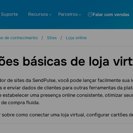
Suporte
Recursos
Parceiros
Falar com vendas
se de conhecimento
Sites
Loja online
es básicas de loja virt
or de sites da SendPulse, você pode lançar facilmente sua loj
e enviar dados de clientes para outras ferramentas da pla
e estabelecer uma presença online consistente, otimizar seu
 de compra fluida.
 sobre como conectar uma loja virtual, configurar cartões de