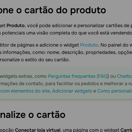
one o cartão do
produto
get
Produto
, você pode adicionar e personalizar cartões de
es potenciais uma visão completa do que você está vendendo
itor de páginas e adicione o widget
Produto
. No painel do 
s informações, como: nome, descrição, propriedades, opçõe
rsonalize o estilo do seu cartão.
 widgets extras, como
Perguntas frequentes (FAQ
) ou
Chatb
rmações de contato, para facilitar os pedidos e melhorar a 
 com elementos do site
,
Adicionar widgets
e
Como personaliz
nalize o
cartão
a opção
Conectar loja virtual
, uma página com o widget
Carr