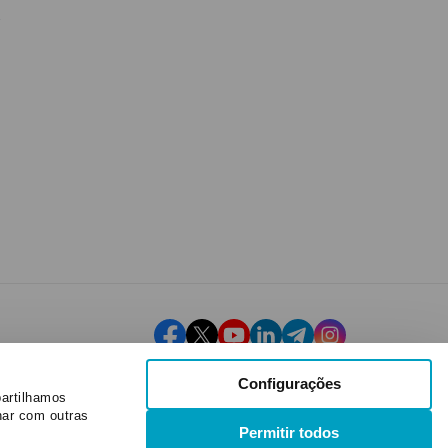
Configurações
partilhamos
nar com outras
Permitir todos