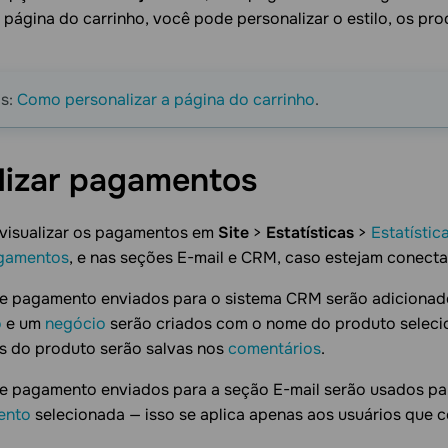
a página do carrinho, você pode personalizar o estilo, os pr
is:
Como personalizar a página do carrinho
.
lizar
pagamentos
visualizar os pagamentos em
Site
>
Estatísticas
>
Estatísti
gamentos
, e nas seções E-mail e CRM, caso estejam conect
e pagamento enviados para o sistema CRM serão adiciona
o
e um
negócio
serão criados com o nome do produto selecio
s do produto serão salvas nos
comentários
.
e pagamento enviados para a seção E-mail serão usados par
ento
selecionada — isso se aplica apenas aos usuários que