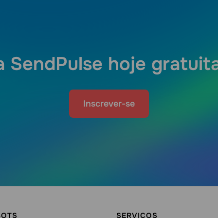
a SendPulse hoje gratui
Inscrever-se
BOTS
SERVIÇOS