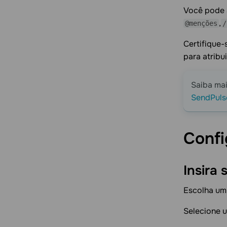
Você pode 
,
@menções
/
Certifique-
para atribu
Saiba ma
SendPuls
Confi
Insira
Escolha um
Selecione 