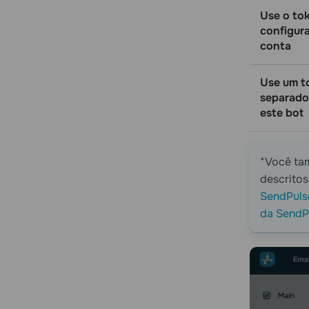
Use o to
configur
conta
Use um t
separado
este bot
*Você ta
descritos
SendPuls
da SendP