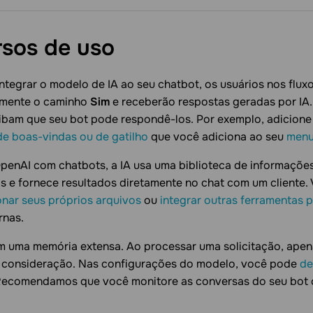
rsos de
uso
ntegrar o modelo de IA ao seu chatbot, os usuários nos flux
mente o caminho
Sim
e receberão respostas geradas por IA. 
ibam que seu bot pode respondê-los. Por exemplo, adicione
de boas-vindas ou de gatilho
que você adiciona ao seu
men
penAI com chatbots, a IA usa uma biblioteca de informações
os e fornece resultados diretamente no chat com um client
onar seus próprios arquivos
ou
integrar outras ferramentas 
rnas.
em uma memória extensa. Ao processar uma solicitação, apen
 consideração. Nas configurações do modelo, você pode
de
Recomendamos que você monitore as conversas do seu bot co