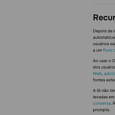
Primeiros passos
Para usuários
Gerenciamento de planos
Para parceiros
Gerenciamento de contas
Gerenciamento de contas
Gerenciamento de assinaturas
Integração com a IA
Recu
Fluxos de integrações
Aplicativos
Gerenciamento de saldo
Conectar IA
Kits de início
Histórico de transações
Servidor MCP
Depois de i
Design da página do aplicativo
automatica
usuários sa
a um
fluxo 
Ao usar o O
dos usuári
Web
,
adici
fontes exte
A IA não t
levadas em
conversa
. 
prompts.