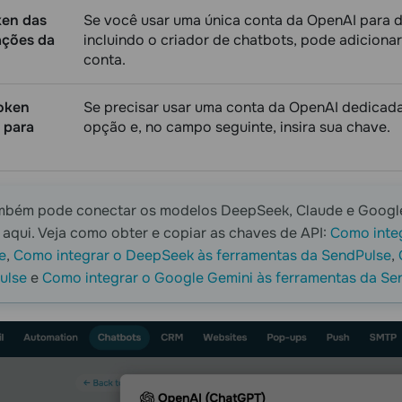
ken das
Se você usar uma única conta da OpenAI para d
ações da
incluindo o criador de chatbots, pode adiciona
conta.
oken
Se precisar usar uma conta da OpenAI dedicada 
 para
opção e, no campo seguinte, insira sua chave.
mbém pode conectar os modelos DeepSeek, Claude e Googl
 aqui. Veja como obter e copiar as chaves de API:
Como inte
e
,
Como integrar o DeepSeek às ferramentas da SendPulse
,
ulse
e
Como integrar o Google Gemini às ferramentas da Se