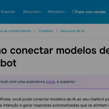
Suporte
Recursos
Parceiros
Falar com vendas
se de conhecimento
Chatbots
Recursos de IA
o conectar modelos de
tbot
nível com uma assinatura
paga
, e superior
ulse, você pode conectar modelos de IA ao seu chatbot par
a intenção e gerar respostas automatizadas que se alinhem 