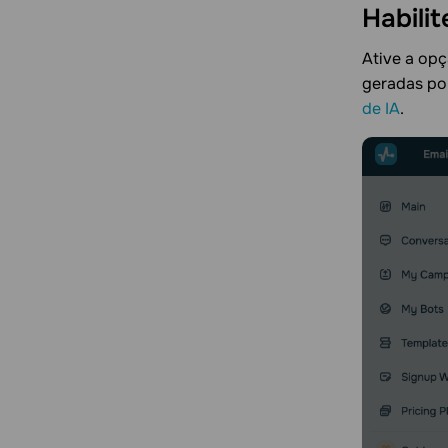
Habili
Ative a op
geradas po
de IA
.