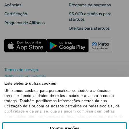
Agências
Programa de parcerias
Сertificação
$5.000 em bônus para
startups
Programa de Afiliados
Ofertas para startups
Termos de serviço
Política de privacidade
Segurança e privacidade da SendPulse
Este website utiliza cookies
Declaração de Cookie
Utilizamos cookies para personalizar conteúdo e anúncios,
fornecer funcionalidades de redes sociais e analisar o nosso
Acordo de processamento de dados
tráfego. Também partilhamos informações acerca da sua
Copyright© 2015 - 2026. SendPulse. Todos os direitos
utilização do site com os nossos parceiros de redes sociais, de
reservados
publicidade e de análise, que as podem combinar com outras
informações que lhes forneceu ou recolhidas por estes a partir da
sua utilização dos respetivos serviços.
Seleção
Configurações
Necessários