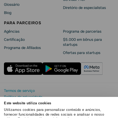
Glossário
Diretório de especialistas
Blog
PARA PARCEIROS
Agências
Programa de parcerias
Сertificação
$5.000 em bônus para
startups
Programa de Afiliados
Ofertas para startups
Termos de serviço
Política de privacidade
Segurança e privacidade da SendPulse
Este website utiliza cookies
Declaração de Cookie
Utilizamos cookies para personalizar conteúdo e anúncios,
fornecer funcionalidades de redes sociais e analisar o nosso
Acordo de processamento de dados