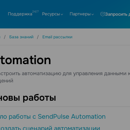
Поддержка
Ресурсы
Партнеры
Запросить 
я
База знаний
Email рассылки
tomation
астроить автоматизацию для управления данными к
щений
новы работы
ло работы с SendPulse Automation
создать сценарий автоматизации