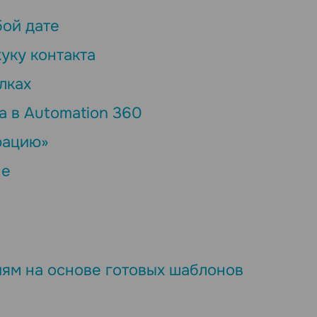
бой дате
уку контакта
лках
а в Automation 360
рацию»
не
иям на основе готовых шаблонов