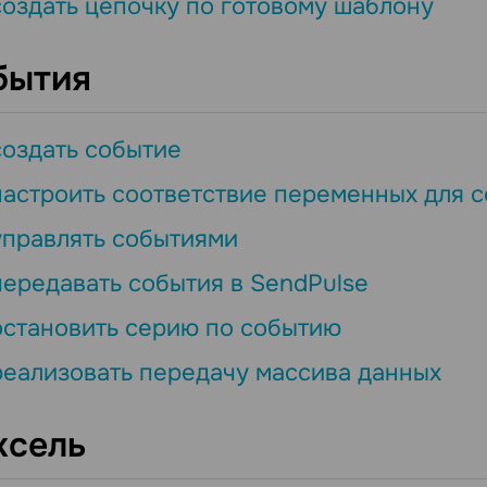
создать цепочку по готовому шаблону
бытия
создать событие
настроить соответствие переменных для 
управлять событиями
передавать события в SendPulse
остановить серию по событию
реализовать передачу массива данных
ксель