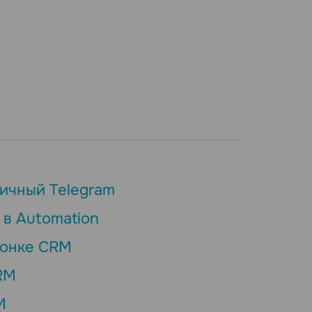
личный Telegram
в Automation
ронке CRM
RM
M