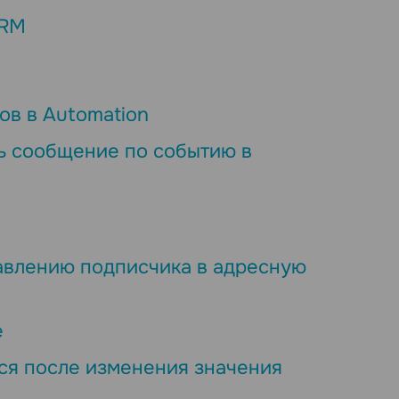
CRM
в в Automation
ть сообщение по событию в
авлению подписчика в адресную
е
тся после изменения значения