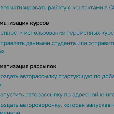
автоматизировать работу с контактами в 
матизация курсов
енности использования переменных курсо
управлять данными студента или отправи
ах
матизация рассылок
создать авторассылку стартующую по доб
у
запустить авторассылку по адресной книг
создать автороворонку, которая запускае
менной