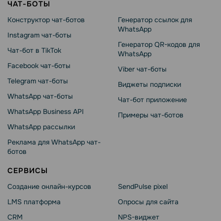
ЧАТ-БОТЫ
Конструктор чат-ботов
Генератор ссылок для
WhatsApp
Instagram чат-боты
Генератор QR-кодов для
Чат-бот в TikTok
WhatsApp
Facebook чат-боты
Viber чат-боты
Telegram чат-боты
Виджеты подписки
WhatsApp чат-боты
Чат-бот приложение
WhatsApp Business API
Примеры чат-ботов
WhatsApp рассылки
Реклама для WhatsApp чат-
ботов
СЕРВИСЫ
Создание онлайн-курсов
SendPulse pixel
LMS платформа
Опросы для сайта
CRM
NPS-виджет