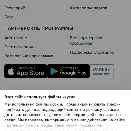
Глоссарий
Каталог экспертов
Блог
ПАРТНЕРСКИЕ ПРОГРАММЫ
Агентствам
Все партнерские
программы
Сертификация
Поддержка стартапов
Реферальная программа
Правила использования
Этот сайт использует файлы «куки»
Безопасность SendPulse
Мы используем файлы cookie, чтобы анализировать трафик,
Политика конфиденциальности
подбирать для вас подходящий контент и рекламу, а также
дать вам возможность делиться информацией в социальных
Политика Cookies
сетях. Мы передаем информацию о ваших действиях на сайте
© 2015 - 2026. SendPulse Inc. Все права защищены
партнерам Google: социальным сетям и компаниям,
занимающимся рекламой и веб-аналитикой. Наши партнеры