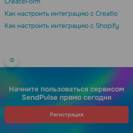
CreateForm
Как настроить интеграцию с Creatio
Как настроить интеграцию с Shopify
Начните пользоваться сервисом
SendPulse прямо сегодня
Регистрация