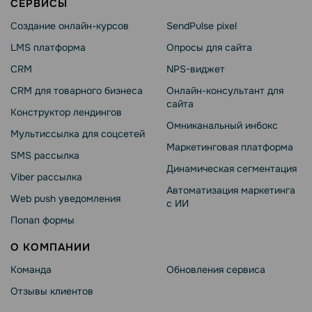
СЕРВИСЫ
Создание онлайн-курсов
SendPulse pixel
LMS платформа
Опросы для сайта
CRM
NPS-виджет
CRM для товарного бизнеса
Онлайн-консультант для
сайта
Конструктор лендингов
Омниканальный инбокс
Мультиссылка для соцсетей
Маркетинговая платформа
SMS рассылка
Динамическая сегментация
Viber рассылка
Автоматизация маркетинга
Web push уведомления
с ИИ
Попап формы
О КОМПАНИИ
Команда
Обновления сервиса
Отзывы клиентов