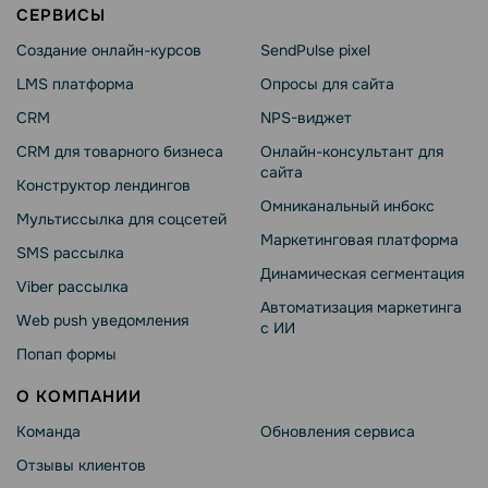
СЕРВИСЫ
Создание онлайн-курсов
SendPulse pixel
LMS платформа
Опросы для сайта
CRM
NPS-виджет
CRM для товарного бизнеса
Онлайн-консультант для
сайта
Конструктор лендингов
Омниканальный инбокс
Мультиссылка для соцсетей
Маркетинговая платформа
SMS рассылка
Динамическая сегментация
Viber рассылка
Автоматизация маркетинга
Web push уведомления
с ИИ
Попап формы
О КОМПАНИИ
Команда
Обновления сервиса
Отзывы клиентов