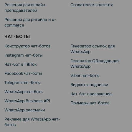
Решения для онлайн-
Создателям контента
преподавателей
Решения для ритейла и e-
commerce
ЧАТ-БОТЫ
Конструктор чат-ботов
Генератор ссылок для
WhatsApp
Instagram чат-боты
Генератор QR-кодов для
Чат-бот в TikTok
WhatsApp
Facebook чат-боты
Viber чат-боты
Telegram чат-боты
Виджеты подписки
WhatsApp чат-боты
Чат-бот приложение
WhatsApp Business API
Примеры чат-ботов
WhatsApp рассылки
Реклама для WhatsApp чат-
ботов