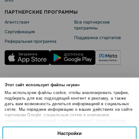
Блог
ПАРТНЕРСКИЕ ПРОГРАММЫ
Агентствам
Все партнерские
программы
Сертификация
Поддержка стартапов
Реферальная программа
Правила использования
Этот сайт использует файлы «куки»
Безопасность SendPulse
Мы используем файлы cookie, чтобы анализировать трафик,
Политика конфиденциальности
подбирать для вас подходящий контент и рекламу, а также
дать вам возможность делиться информацией в социальных
Политика Cookies
сетях. Мы передаем информацию о ваших действиях на сайте
© 2015 - 2026. SendPulse Inc. Все права защищены
партнерам Google: социальным сетям и компаниям,
занимающимся рекламой и веб-аналитикой. Наши партнеры
могут комбинировать эти сведения с предоставленной вами
Выбор
информацией, а также данными, которые они получили при
Настройки
Необходимые
согласия
использовании вами их сервисов.